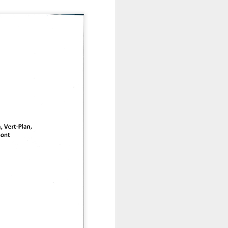
matinée.
Conférence sur les
JUN
23
rocailles à Marseille -
le ve. 26 juin 2026 à
18h (MQ de La
Cayolle)
Le CIQ de La Cayolle vous invite
à la conférence du vendredi 26
juin 2026 à la Maison de Quartier