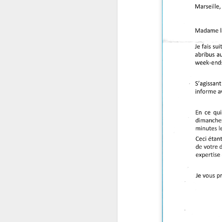
J
Lieu : Annexe de la Maison de
Quartier des Baumettes (37,
traverse de Rabat)
L
Description : Un apéro dînatoire
CIQ très sympa pour clôturer ce
premier semestre. Dommage, ils
nous manquaient les "jeunes" !!!
Jean-Marc était parmi nous et
nous lui souhaitons force et
courage pour cet été qui sera
difficile pour lui. Bonnes vacances
J
à tous.
r
Ce
sé