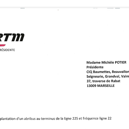
Un apéritif clôturera cette 
Retour de l'atelier de
Compte-rendu du
JUN
JUN
28
28
sensibilisation à
Conseil
l'environnement avec
d'Administration du
Claire Jamme
mardi 09 juin 2026
Claire remercie ceux qui ont
Ordre du jour
participé à son atelier et rappelle
le sujet : "Comment l'attachement
Dates des futures
au territoire peut servir la
permanencesDate du prochain