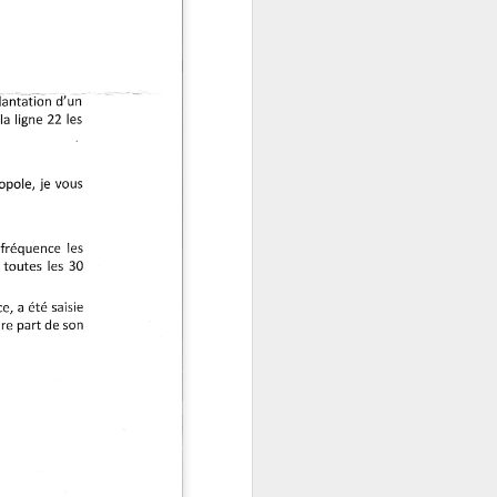
de la Cayolle (allée des pêcheurs),
qui clôturera la saison avant la
période estivale.Nous aurons le
plaisir d’accueillir Monsieur Yves
GAUTEY, qui viendra nous initier
aux rocailles de Marseille.
Ces décors de pierre, de ciment et
de faux rochers ont longtemps
orné jardins, grottes, bassins,
escaliers et façades.