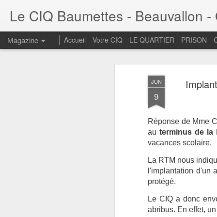
Le CIQ Baumettes - Beauvallon - G
Magazine
Accueil
Votre CIQ
LE QUARTIER
PRISON
Implant
JUN
9
Réponse de Mme Cath
au
terminus de la 
vacances scolaire.
La RTM nous indiqua
l'implantation d'un 
protégé.
Le CIQ a donc envo
abribus. En effet, u