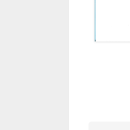
J
Le
pe
...
J
Po
En
L'
vi
in
Ce