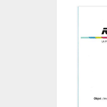
Photo du jour
JUN
30
(30/06/2026) : Moment
de convivialité avant
les vacances d'été
Date : mardi 30 juin 2026
Prise de vue : Charles Audibert