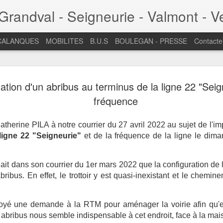
randval - Seigneurie - Valmont - V
CALANQUES
MOBILITES
B.U.S
BOULEGAN - PRESSE
Contacte
Assemblée
JUL
ation d'un abribus au terminus de la ligne 22 "Seig
7
Baumettes
fréquence
septembre
erine PILA à notre courrier du 27 avril 2022 au sujet de l'imp
L'AG 2025 se tient le same
ligne 22 "Seigneurie"
et de la fréquence de la ligne le dim
Quartier des Baumettes - 3
Nous vous donnons rendez-v
it dans son courrier du 1er mars 2022 que la configuration de 
rapport moral et financier.
abribus. En effet, le trottoir y est quasi-inexistant et le chemi
de la Mairie de Secteur, de 
Aix-Marseille Provence, du 
de la RTM pour un échange 
yé une demande à la RTM pour aménager la voirie afin qu'el
une table ronde sur la flor
n abribus nous semble indispensable à cet endroit, face à la mais