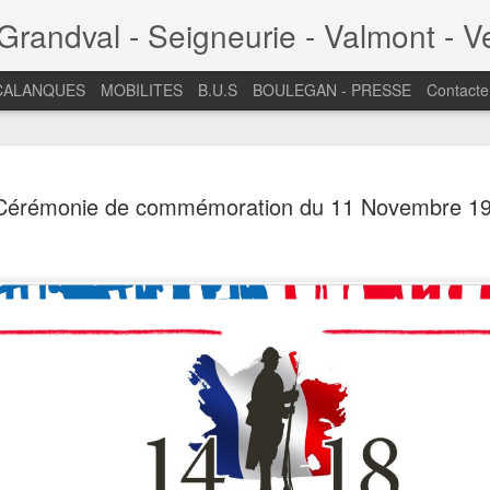
randval - Seigneurie - Valmont - V
CALANQUES
MOBILITES
B.U.S
BOULEGAN - PRESSE
Contacte
Assemblée
JUL
Cérémonie de commémoration du 11 Novembre 1
7
Baumettes
septembre
L'AG 2025 se tient le same
Quartier des Baumettes - 3
Nous vous donnons rendez-v
rapport moral et financier.
de la Mairie de Secteur, de 
Aix-Marseille Provence, du 
de la RTM pour un échange 
une table ronde sur la flor