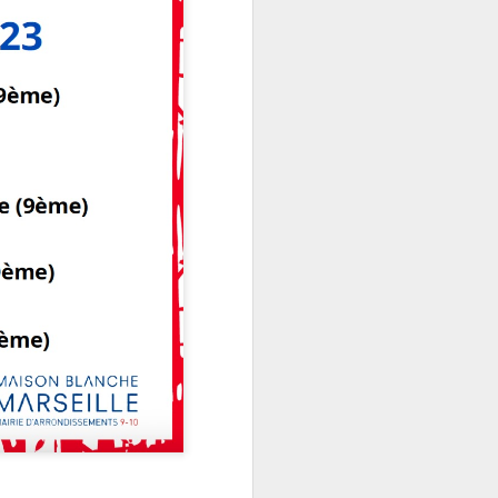
de la Cayolle (allée des pêcheurs),
qui clôturera la saison avant la
période estivale.Nous aurons le
plaisir d’accueillir Monsieur Yves
GAUTEY, qui viendra nous initier
aux rocailles de Marseille.
Ces décors de pierre, de ciment et
de faux rochers ont longtemps
orné jardins, grottes, bassins,
escaliers et façades.