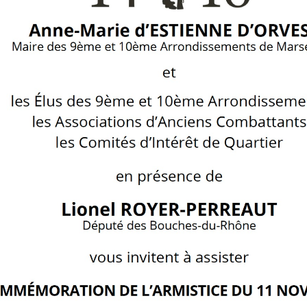
Un apéritif clôturera cette 
Retour de l'atelier de
Compte-rendu du
JUN
JUN
28
28
sensibilisation à
Conseil
l'environnement avec
d'Administration du
Claire Jamme
mardi 09 juin 2026
Claire remercie ceux qui ont
Ordre du jour
participé à son atelier et rappelle
le sujet : "Comment l'attachement
Dates des futures
au territoire peut servir la
permanencesDate du prochain