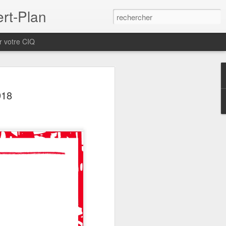
ert-Plan
r votre CIQ
 Générale du CIQ des
918
 le samedi 12
 2026 de 9h à 12h
di 12 septembre 2026 à la Maison de
1, traverse de Rabat.
ous à 9h pour la présentation du
 Nous recevrons ensuite les représentants
la Ville de Marseille, de la Métropole
Centre pénitentiaire des Baumettes et
avec les habitants du quartier. A 11h00,
e des Calanques avec le Parc National.