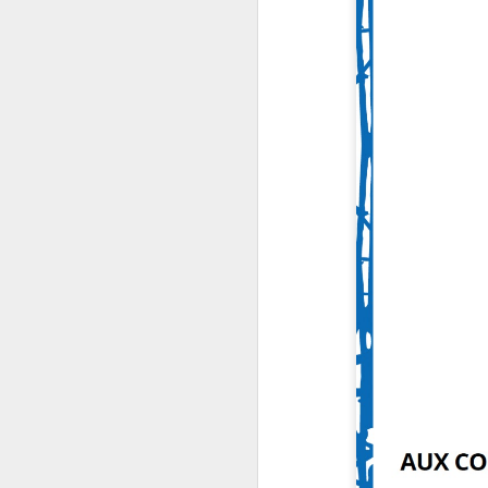
Photo du jour
JUN
30
(30/06/2026) : Moment
de convivialité avant
les vacances d'été
Date : mardi 30 juin 2026
Prise de vue : Charles Audibert