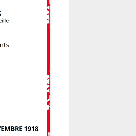
matinée.
Conférence sur les
JUN
23
rocailles à Marseille -
le ve. 26 juin 2026 à
18h (MQ de La
Cayolle)
Le CIQ de La Cayolle vous invite
à la conférence du vendredi 26
juin 2026 à la Maison de Quartier