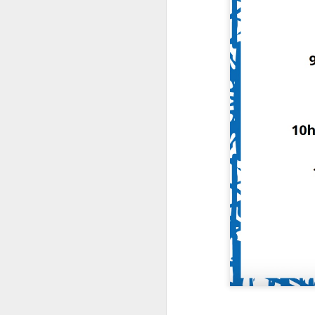
J
Lieu : Annexe de la Maison de
Quartier des Baumettes (37,
traverse de Rabat)
L
Description : Un apéro dînatoire
CIQ très sympa pour clôturer ce
premier semestre. Dommage, ils
nous manquaient les "jeunes" !!!
Jean-Marc était parmi nous et
nous lui souhaitons force et
courage pour cet été qui sera
difficile pour lui. Bonnes vacances
J
à tous.
r
Ce
sé