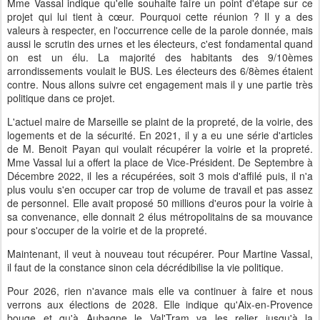
Mme Vassal indique qu'elle souhaite faire un point d'étape sur ce
projet qui lui tient à cœur. Pourquoi cette réunion ? Il y a des
valeurs à respecter, en l'occurrence celle de la parole donnée, mais
aussi le scrutin des urnes et les électeurs, c'est fondamental quand
on est un élu. La majorité des habitants des 9/10èmes
arrondissements voulait le BUS. Les électeurs des 6/8èmes étaient
contre. Nous allons suivre cet engagement mais il y une partie très
politique dans ce projet.
L'actuel maire de Marseille se plaint de la propreté, de la voirie, des
logements et de la sécurité. En 2021, il y a eu une série d'articles
de M. Benoit Payan qui voulait récupérer la voirie et la propreté.
Mme Vassal lui a offert la place de Vice-Président. De Septembre à
Décembre 2022, il les a récupérées, soit 3 mois d'affilé puis, il n'a
plus voulu s'en occuper car trop de volume de travail et pas assez
de personnel. Elle avait proposé 50 millions d'euros pour la voirie à
sa convenance, elle donnait 2 élus métropolitains de sa mouvance
pour s'occuper de la voirie et de la propreté.
Maintenant, il veut à nouveau tout récupérer. Pour Martine Vassal,
il faut de la constance sinon cela décrédibilise la vie politique.
Pour 2026, rien n'avance mais elle va continuer à faire et nous
verrons aux élections de 2028. Elle indique qu'Aix-en-Provence
bouge et qu'à Aubagne le Val'Tram va les relier jusqu'à la