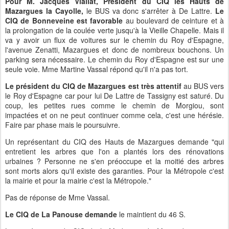
Pour M. Jacques Viallat, Président du CIQ les Hauts de
Mazargues la Cayolle,
le BUS va donc s'arrêter à De Lattre.
Le
CIQ de Bonneveine est favorable
au boulevard de ceinture et à
la prolongation de la coulée verte jusqu'à la Vieille Chapelle. Mais il
va y avoir un flux de voitures sur le chemin du Roy d'Espagne,
l'avenue Zenatti, Mazargues et donc de nombreux bouchons. Un
parking sera nécessaire. Le chemin du Roy d'Espagne est sur une
seule voie. Mme Martine Vassal répond qu'il n'a pas tort.
Le président du CIQ de Mazargues est très attentif
au BUS vers
le Roy d'Espagne car pour lui De Lattre de Tassigny est saturé. Du
coup, les petites rues comme le chemin de Morgiou, sont
impactées et on ne peut continuer comme cela, c'est une hérésie.
Faire par phase mais le poursuivre.
Un représentant du CIQ des Hauts de Mazargues demande "qui
entretient les arbres que l'on a plantés lors des rénovations
urbaines ? Personne ne s'en préoccupe et la moitié des arbres
sont morts alors qu'il existe des garanties. Pour la Métropole c'est
la mairie et pour la mairie c'est la Métropole."
Pas de réponse de Mme Vassal.
Le CIQ de La Panouse demande
le maintient du 46 S.