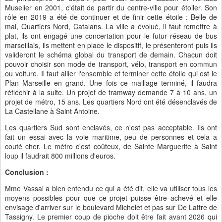
Muselier en 2001, c'était de partir du centre-ville pour étoiler. Son
rôle en 2019 a été de continuer et de finir cette étoile : Belle de
mai, Quartiers Nord, Catalans. La ville a évolué, il faut remettre à
plat, ils ont engagé une concertation pour le futur réseau de bus
marseillais, ils mettent en place le dispositif, le présenteront puis ils
valideront le schéma global du transport de demain. Chacun doit
pouvoir choisir son mode de transport, vélo, transport en commun
ou voiture. Il faut allier l'ensemble et terminer cette étoile qui est le
Plan Marseille en grand. Une fois ce maillage terminé, il faudra
réfléchir à la suite. Un projet de tramway demande 7 à 10 ans, un
projet de métro, 15 ans. Les quartiers Nord ont été désenclavés de
La Castellane à Saint Antoine.
Les quartiers Sud sont enclavés, ce n'est pas acceptable. Ils ont
fait un essai avec la voie maritime, peu de personnes et cela a
couté cher. Le métro c'est coûteux, de Sainte Marguerite à Saint
loup il faudrait 800 millions d'euros.
Conclusion :
Mme Vassal a bien entendu ce qui a été dit, elle va utiliser tous les
moyens possibles pour que ce projet puisse être achevé et elle
envisage d'arriver sur le boulevard Michelet et pas sur De Lattre de
Tassigny. Le premier coup de pioche doit être fait avant 2026 qui