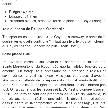
actuel.
Budget : 4,5 M€
Longueur : 1,7 km
70 arbres plantés, préservation de la pinède du Roy d'Espagne
1ère question de Philippe Yzombard :
Transport en commun jusqu'à La Gaye puis tramway. A partir de la
coulée verte, quelle continuité ? Il faut qu'elle aille plus loin, chemin
du Roy d'Espagne, Bonneveine puis Escale Borely.
3ème phase BUS :
Pour Martine Vassal, il faut travailler en priorité sur le carrefour de
Sainte-Marguerite et du Redon dès que la maitrise foncière sera
obtenue. Un forage sera nécessaire pour préciser le réseau et
savoir où se trouvent les tuyaux. A ce jour, pas d'accord avec la
ville mais en attente de la réponse du tribunal administratif pour
forer. Néanmoins, le réalignement du carrefour ne solutionnera pas
tout. On a gagné tous les recours et la DUP est prolongée jusqu'en
2026. Les terrains sont des propriétés de la ville de Marseille, ils
ont été acquis pour réaliser une voirie. Ils doivent les rétrocéder
dans le cadre de la compétence voirie. Dans le phasage, il faudra
répondre à la crainte du raccordement sur le chemin du Roy