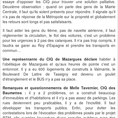
essaye d'opposer les CIQ pour trouver une solution palliative.
Deuxième observation : quand on parle des gens de la Mairie
Centrale, il faut qu'ils soient présents pour répondre. Il signale qu'il
n'a pas de réponse de la Métropole sur la propreté et globalement
les retours sont longs et pas satisfaisants.
Il faut aider les gens du 9ème, pas de navette aérienne, il faut
réglementer la circulation, le flot des voitures, c'est un problème
pour les urgences à 2 pas des calanques. Il n'a pas trop compris, il
faudra se garer au Roy d'Espagne et prendre les transports en
commun…
Une représentante du CIQ de Mazargues déclare
habiter à
l'obélisque de Mazargues et qu'aux heures de pointe c'est un
entonnoir. Il y a eu 600 logements de construits à Valmante, le
Boulevard De Lattre de Tassigny est devenu un goulet
d'étranglement et le BUS n'y a pas sa place.
Remarques et questionnements de Melle Tavernier, CIQ des
Baumettes :
il y a 2 problèmes, on a construit beaucoup
d'immeubles et d'habitations et il n'y a pas assez de parkings. Les
rues deviennent peu praticables, il y a de l'incivilité. Il faut
développer les transports publics. Enfin, pour éviter les
contestations lors de l'évocation des problèmes posés par le projet
RTM, elle suggère l'ouverture d'une enquête publique avec des