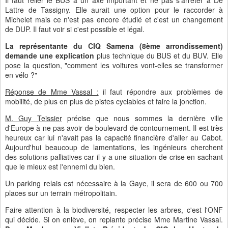
Il faut relier le BUS à un axe important et ne pas s'arrêter à De
Lattre de Tassigny. Elle aurait une option pour le raccorder à
Michelet mais ce n'est pas encore étudié et c'est un changement
de DUP. Il faut voir si c'est possible et légal.
La représentante du CIQ Samena (8ème arrondissement)
demande une explication
plus technique du BUS et du BUV. Elle
pose la question, "comment les voitures vont-elles se transformer
en vélo ?"
Réponse de Mme Vassal :
il faut répondre aux problèmes de
mobilité, de plus en plus de pistes cyclables et faire la jonction.
M. Guy Teissier
précise que nous sommes la dernière ville
d'Europe à ne pas avoir de boulevard de contournement. Il est très
heureux car lui n'avait pas la capacité financière d'aller au Cabot.
Aujourd'hui beaucoup de lamentations, les ingénieurs cherchent
des solutions palliatives car il y a une situation de crise en sachant
que le mieux est l'ennemi du bien.
Un parking relais est nécessaire à la Gaye, il sera de 600 ou 700
places sur un terrain métropolitain.
Faire attention à la biodiversité, respecter les arbres, c'est l'ONF
qui décide. Si on enlève, on replante précise Mme Martine Vassal.