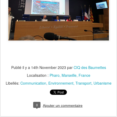
Publié il y a
14th November 2023
par
CIQ des Baumettes
Localisation :
Pharo, Marseille, France
Libellés:
Communication
Environnement
Transport
Urbanisme
0
Ajouter un commentaire