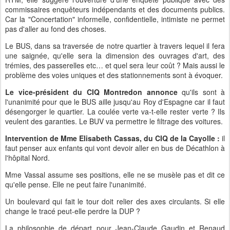
commissaires enquêteurs indépendants et des documents publics.
Car la "Concertation" informelle, confidentielle, intimiste ne permet
pas d'aller au fond des choses.
Le BUS, dans sa traversée de notre quartier à travers lequel il fera
une saignée, qu'elle sera la dimension des ouvrages d'art, des
trémies, des passerelles etc… et quel sera leur coût ? Mais aussi le
problème des voies uniques et des stationnements sont à évoquer.
Le vice-président du CIQ Montredon annonce
qu'ils sont à
l'unanimité pour que le BUS aille jusqu'au Roy d'Espagne car il faut
désengorger le quartier. La coulée verte va-t-elle rester verte ? Ils
veulent des garanties. Le BUV va permettre le filtrage des voitures.
Intervention de Mme Elisabeth Cassas, du CIQ de la Cayolle :
il
faut penser aux enfants qui vont devoir aller en bus de Décathlon à
l'hôpital Nord.
Mme Vassal assume ses positions, elle ne se musèle pas et dit ce
qu'elle pense. Elle ne peut faire l'unanimité.
Un boulevard qui fait le tour doit relier des axes circulants. Si elle
change le tracé peut-elle perdre la DUP ?
La philosophie de départ pour Jean-Claude Gaudin et Renaud